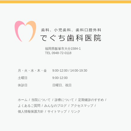
2月20日は午後7時まで、
2月24日は午後休診となります。
ご迷惑をお掛けしますが宜しくお願いします。
福岡県飯塚市大分1584-1
TEL 0948-72-0118
…
1
2
5
次へ
月・火・水・木・金
9:00-12:00 / 14:00-19:30
土曜日
9:00-12:00
休診日
日曜日、祝日
最近の投稿
ホーム
/
当院について
/
診療について
/
定期健診のすすめ
/
4月28日〜5月5日は休診させていただきます
(04/23)
よくあるご質問
/
みんなのブログ
/
アクセスマップ
/
1月26日(土)は休診です
(01/25)
個人情報保護方針
/
サイトマップ
/
リンク
11月24日(土)は休診です
(11/19)
お盆中の診療のお知らせ
(08/09)