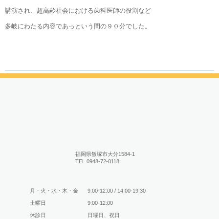
講演され、超高齢社会における歯科医師の役割など
多岐にわたる内容であっという間の９０分でした。
最近の投稿
今年も１年お世話になりました(⌒▽⌒)
(12/29)
福岡県飯塚市大分1584-1
TEL 0948-72-0118
「いいな、いい歯。」週間
(11/02)
みんなの健康福祉のつどい
(10/22)
フロアフロス
(08/31)
月・火・水・木・金
9:00-12:00 / 14:00-19:30
プログラミング
(07/31)
土曜日
9:00-12:00
休診日
日曜日、祝日