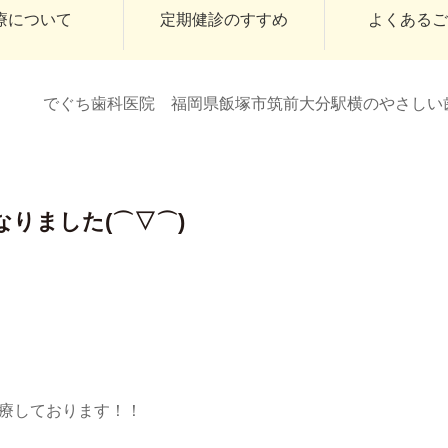
療について
定期健診のすすめ
よくある
でぐち歯科医院 福岡県飯塚市筑前大分駅横のやさしい
りました(⌒▽⌒)
！
。
診療しております！！