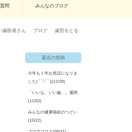
ご質問
みんなのブログ
い歯医者さん
ブログ
歯型をとる
最近の投稿
今年も１年お世話になりま
した(⌒▽⌒)
(12/29)
「いいな、いい歯。」週間
(11/02)
みんなの健康福祉のつどい
(10/22)
フロアフロス
(08/31)